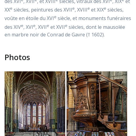
des XVI
, XVII
, et XVIII
siècles, vitraux des XVI
, XIX
et
e
e
e
e
XX
siècles, peintures des XVII
, XVIII
et XIX
siècles,
e
voûte en étoile du XVI
siècle, et monuments funéraires
e
e
e
e
des XIV
, XVI
, XVII
et XVII
siècles, dont le mausolée
en marbre noir de Conrad de Gavre († 1602).
Photos